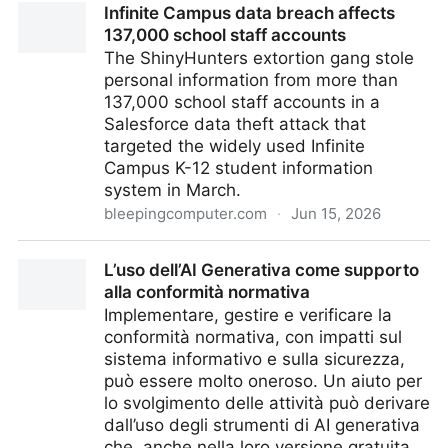
Infinite Campus data breach affects
cybersecurity AI models
137,000 school staff accounts
The ShinyHunters extortion gang stole
personal information from more than
137,000 school staff accounts in a
Salesforce data theft attack that
targeted the widely used Infinite
Campus K-12 student information
system in March.
bleepingcomputer.com
·
Jun 15, 2026
Infinite Campus data breach affects 137,000 school
L’uso dell’AI Generativa come supporto
staff accounts
alla conformità normativa
Implementare, gestire e verificare la
conformità normativa, con impatti sul
sistema informativo e sulla sicurezza,
può essere molto oneroso. Un aiuto per
lo svolgimento delle attività può derivare
dall’uso degli strumenti di AI generativa
che, anche nella loro versione gratuita,