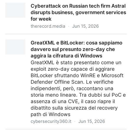
Pink Extortion infetta le imprese con una telefonata:
Cyberattack on Russian tech firm Astral
come difendersi dal finto ransomware
disrupts business, government services
for week
therecord.media
·
Jun 15, 2026
Cyberattack on Russian tech firm Astral disrupts
GreatXML e BitLocker: cosa sappiamo
business, government services for week
davvero sul presunto zero-day che
aggira la cifratura di Windows
GreatXML è stato presentato come un
exploit zero-day capace di aggirare
BitLocker sfruttando WinRE e Microsoft
Defender Offline Scan. Le verifiche
indipendenti, però, raccontano una
storia meno lineare. Tra dubbi sul PoC e
assenza di una CVE, il caso riapre il
dibattito sulla sicurezza del recovery
path di Windows
cybersecurity360.it
·
Jun 15, 2026