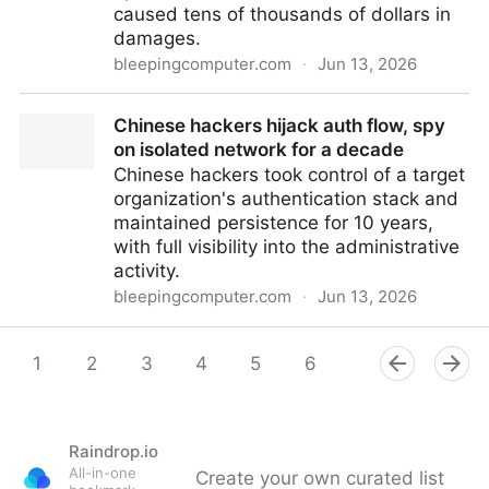
caused tens of thousands of dollars in
damages.
bleepingcomputer.com
·
Jun 13, 2026
Ex-school district employee jailed for hacks on
Chinese hackers hijack auth flow, spy
former employer
on isolated network for a decade
Chinese hackers took control of a target
organization's authentication stack and
maintained persistence for 10 years,
with full visibility into the administrative
activity.
bleepingcomputer.com
·
Jun 13, 2026
Chinese hackers hijack auth flow, spy on isolated
network for a decade
1
2
3
4
5
6
7
8
9
Raindrop.io
All-in-one
Create your own curated list