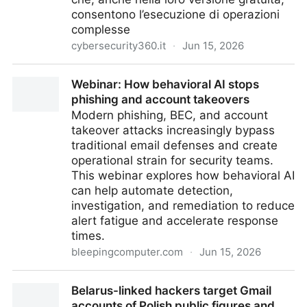
consentono l’esecuzione di operazioni
complesse
cybersecurity360.it
·
Jun 15, 2026
L’uso dell’AI Generativa come supporto alla
Webinar: How behavioral AI stops
conformità normativa
phishing and account takeovers
Modern phishing, BEC, and account
takeover attacks increasingly bypass
traditional email defenses and create
operational strain for security teams.
This webinar explores how behavioral AI
can help automate detection,
investigation, and remediation to reduce
alert fatigue and accelerate response
times.
bleepingcomputer.com
·
Jun 15, 2026
Webinar: How behavioral AI stops phishing and
Belarus-linked hackers target Gmail
account takeovers
accounts of Polish public figures and