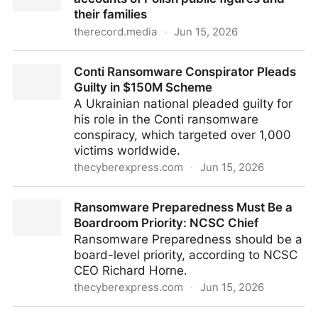
their families
therecord.media
·
Jun 15, 2026
Belarus-linked hackers target Gmail accounts of
Conti Ransomware Conspirator Pleads
Polish public figures and their families
Guilty in $150M Scheme
A Ukrainian national pleaded guilty for
his role in the Conti ransomware
conspiracy, which targeted over 1,000
victims worldwide.
thecyberexpress.com
·
Jun 15, 2026
Conti Ransomware Conspirator Pleads Guilty in
Ransomware Preparedness Must Be a
$150M Scheme
Boardroom Priority: NCSC Chief
Ransomware Preparedness should be a
board-level priority, according to NCSC
CEO Richard Horne.
thecyberexpress.com
·
Jun 15, 2026
Ransomware Preparedness Must Be a Boardroom