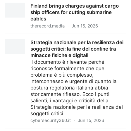
Vibe coders are gonna vibe code: How CISOs are
Finland brings charges against cargo
tackling code sprawl
ship officers for cutting submarine
cables
therecord.media
·
Jun 15, 2026
Finland brings charges against cargo ship officers for
Strategia nazionale per la resilienza dei
cutting submarine cables
soggetti critici: la fine del confine tra
minacce fisiche e digitali
Il documento è rilevante perché
riconosce formalmente che quel
problema è più complesso,
interconnesso e urgente di quanto la
postura regolatoria italiana abbia
storicamente riflesso. Ecco i punti
salienti, i vantaggi e criticità della
Strategia nazionale per la resilienza dei
soggetti critici
cybersecurity360.it
·
Jun 15, 2026