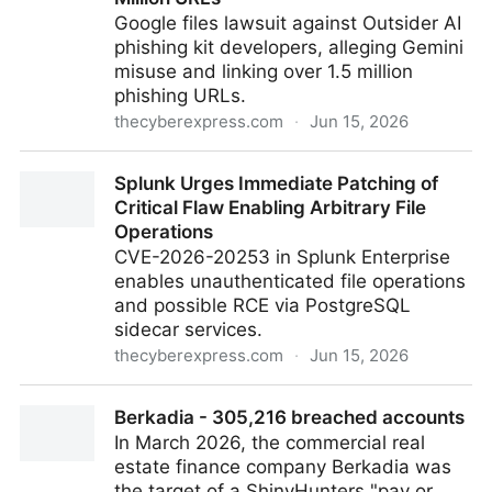
Google files lawsuit against Outsider AI
phishing kit developers, alleging Gemini
misuse and linking over 1.5 million
phishing URLs.
thecyberexpress.com
·
Jun 15, 2026
Google Sues Operators of AI-Powered ‘Outsider’
Splunk Urges Immediate Patching of
Phishing Kit Linked to 1.5 Million URLs
Critical Flaw Enabling Arbitrary File
Operations
CVE-2026-20253 in Splunk Enterprise
enables unauthenticated file operations
and possible RCE via PostgreSQL
sidecar services.
thecyberexpress.com
·
Jun 15, 2026
Splunk Urges Immediate Patching of Critical Flaw
Berkadia - 305,216 breached accounts
Enabling Arbitrary File Operations
In March 2026, the commercial real
estate finance company Berkadia was
the target of a ShinyHunters "pay or