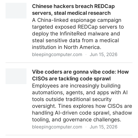
GreatXML e BitLocker: cosa sappiamo davvero sul
Chinese hackers breach REDCap
presunto zero-day che aggira la cifratura di Windows
servers, steal medical research
A China-linked espionage campaign
targeted exposed REDCap servers to
deploy the InfiniteRed malware and
steal sensitive data from a medical
institution in North America.
bleepingcomputer.com
·
Jun 15, 2026
Chinese hackers breach REDCap servers, steal
Vibe coders are gonna vibe code: How
medical research
CISOs are tackling code sprawl
Employees are increasingly building
automations, agents, and apps with AI
tools outside traditional security
oversight. Tines explores how CISOs are
handling AI-driven code sprawl, shadow
tooling, and governance challenges.
bleepingcomputer.com
·
Jun 15, 2026