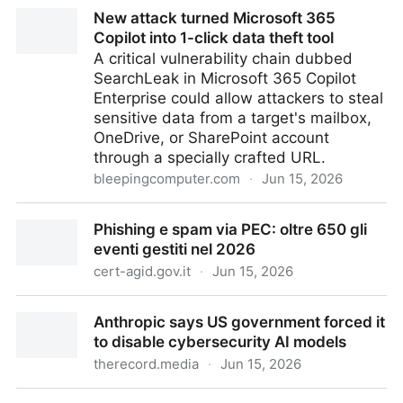
Strategia nazionale per la resilienza dei soggetti
New attack turned Microsoft 365
critici: la fine del confine tra minacce fisiche e digitali
Copilot into 1-click data theft tool
A critical vulnerability chain dubbed
SearchLeak in Microsoft 365 Copilot
Enterprise could allow attackers to steal
sensitive data from a target's mailbox,
OneDrive, or SharePoint account
through a specially crafted URL.
bleepingcomputer.com
·
Jun 15, 2026
New attack turned Microsoft 365 Copilot into 1-click
Phishing e spam via PEC: oltre 650 gli
data theft tool
eventi gestiti nel 2026
cert-agid.gov.it
·
Jun 15, 2026
Phishing e spam via PEC: oltre 650 gli eventi gestiti
Anthropic says US government forced it
nel 2026
to disable cybersecurity AI models
therecord.media
·
Jun 15, 2026
Anthropic says US government forced it to disable