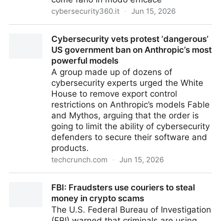
cybersecurity360.it
·
Jun 15, 2026
Contratto SLA e sicurezza: come strutturare le penali
Cybersecurity vets protest ‘dangerous’
nelle forniture tecnologiche
US government ban on Anthropic’s most
powerful models
A group made up of dozens of
cybersecurity experts urged the White
House to remove export control
restrictions on Anthropic’s models Fable
and Mythos, arguing that the order is
going to limit the ability of cybersecurity
defenders to secure their software and
products.
techcrunch.com
·
Jun 15, 2026
Cybersecurity vets protest ‘dangerous’ US
FBI: Fraudsters use couriers to steal
government ban on Anthropic’s most powerful
money in crypto scams
models
The U.S. Federal Bureau of Investigation
(FBI) warned that criminals are using