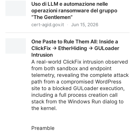
Uso di LLM e automazione nelle
Priority: NCSC Chief
operazioni ransomware del gruppo
“The Gentlemen”
cert-agid.gov.it
·
Jun 15, 2026
Uso di LLM e automazione nelle operazioni
One Paste to Rule Them All: Inside a
ransomware del gruppo “The Gentlemen”
ClickFix → EtherHiding → GULoader
Intrusion
A real-world ClickFix intrusion observed
from both sandbox and endpoint
telemetry, revealing the complete attack
path from a compromised WordPress
site to a blocked GULoader execution,
including a full process creation call
stack from the Windows Run dialog to
the kernel.
Preamble