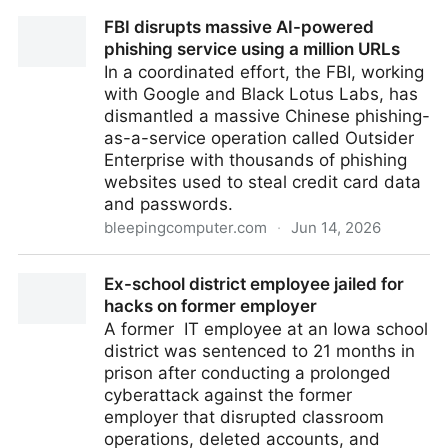
Smart Glasses Can Record You – And Detecting
FBI disrupts massive AI-powered
Them Isn’t So Simple
phishing service using a million URLs
In a coordinated effort, the FBI, working
with Google and Black Lotus Labs, has
dismantled a massive Chinese phishing-
as-a-service operation called Outsider
Enterprise with thousands of phishing
websites used to steal credit card data
and passwords.
bleepingcomputer.com
·
Jun 14, 2026
FBI disrupts massive AI-powered phishing service
Ex-school district employee jailed for
using a million URLs
hacks on former employer
A former IT employee at an Iowa school
district was sentenced to 21 months in
prison after conducting a prolonged
cyberattack against the former
employer that disrupted classroom
operations, deleted accounts, and