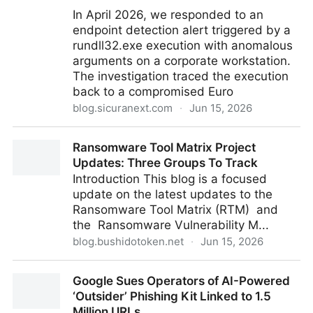
In April 2026, we responded to an
endpoint detection alert triggered by a
rundll32.exe execution with anomalous
arguments on a corporate workstation.
The investigation traced the execution
back to a compromised Euro
blog.sicuranext.com
·
Jun 15, 2026
One Paste to Rule Them All: Inside a ClickFix →
Ransomware Tool Matrix Project
EtherHiding → GULoader Intrusion
Updates: Three Groups To Track
Introduction This blog is a focused
update on the latest updates to the
Ransomware Tool Matrix (RTM) and
the Ransomware Vulnerability M...
blog.bushidotoken.net
·
Jun 15, 2026
Ransomware Tool Matrix Project Updates: Three
Google Sues Operators of AI-Powered
Groups To Track
‘Outsider’ Phishing Kit Linked to 1.5
Million URLs